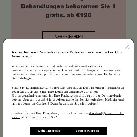
Behandlungen bekommen Sie 1
gratis. ab €120
MEHR ERFAHREN
Wir suchen nach Verstärkung: eine Fachärztin oder ein Facharzt für
Dermatologie
Wir sind eine charmante, patientenorientierte und exklusive
dermatologische Privatpraxis im Herzen Bad Homburgs und suchen zum
ALLE PACKAGES ZEIGEN
nächstmöglichen Zeitpunkt nach einer Fachärztin oder einen Facharzt für
Dermatologie.
Sind Sie kommunikativ, kompetent und haben Lust in einem freundlichen
Team zu arbeiten? Sind Ihre Deutschkenntnisse auf einem
Muttersprachniveau und ist Ihre Facharztausbildung in der Dermatologie
bereits abgeschlossen? Sie arbeiten gerne in der ästhetischen Medizin und
mit modernsten Geräten? Dann bewerben Sie sich sofort!
Senden Sie uns Ihre Bewerbung mit Lebenslauf an
d.aldaud@elan-esthetic
s.com
Wir freuen uns auf Sie!
DIE PRAXIS
Kein Interesse
Jetzt bewerben
BAD HOMBURG