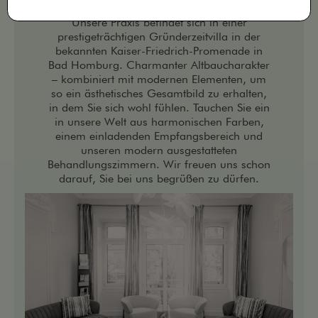
Unsere Praxis befindet sich in einer
prestigeträchtigen Gründerzeitvilla in der
bekannten Kaiser-Friedrich-Promenade in
Bad Homburg. Charmanter Altbaucharakter
– kombiniert mit modernen Elementen, um
so ein ästhetisches Gesamtbild zu erhalten,
in dem Sie sich wohl fühlen. Tauchen Sie ein
in unsere Welt aus harmonischen Farben,
einem einladenden Empfangsbereich und
unseren modern ausgestatteten
Behandlungszimmern. Wir freuen uns schon
darauf, Sie bei uns begrüßen zu dürfen.