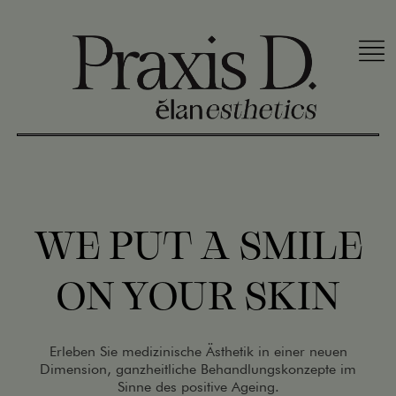
S
k
i
p
t
o
c
o
n
t
e
WE PUT A SMILE
n
t
ON YOUR SKIN
Erleben Sie medizinische Ästhetik in einer neuen
Dimension, ganzheitliche Behandlungskonzepte im
Sinne des positive Ageing.