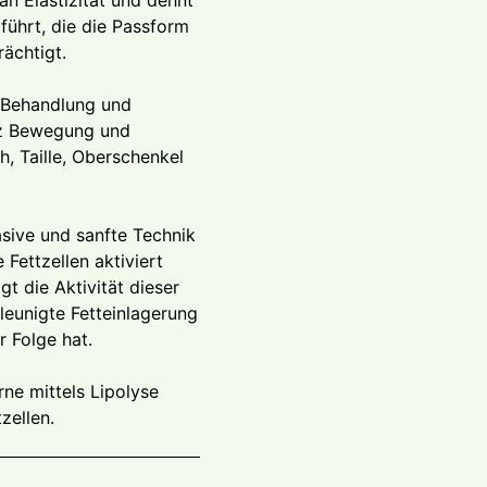
n Elastizität und dehnt
führt, die die Passform
ächtigt.
 Behandlung und
tz Bewegung und
, Taille, Oberschenkel
asive und sanfte Technik
Fettzellen aktiviert
t die Aktivität dieser
leunigte Fetteinlagerung
 Folge hat.
rne mittels Lipolyse
zellen.