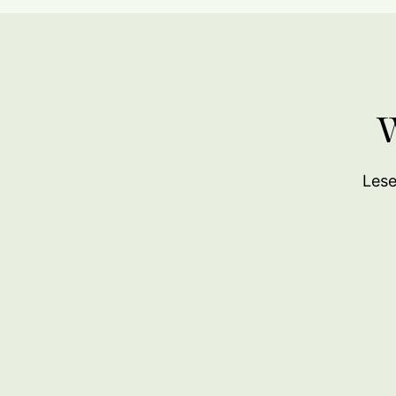
W
Lese