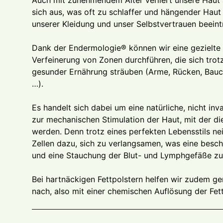
Auch mit zunehmendem Alter verliert unsere Haut a
sich aus, was oft zu schlaffer und hängender Haut 
unserer Kleidung und unser Selbstvertrauen beeintr
Dank der Endermologie® können wir eine gezielte
Verfeinerung von Zonen durchführen, die sich tro
gesunder Ernährung sträuben (Arme, Rücken, Bauch
…).
Es handelt sich dabei um eine natürliche, nicht inv
zur mechanischen Stimulation der Haut, mit der die 
werden. Denn trotz eines perfekten Lebensstils neig
Zellen dazu, sich zu verlangsamen, was eine besch
und eine Stauchung der Blut- und Lymphgefäße zur
Bei hartnäckigen Fettpolstern helfen wir zudem ge
nach, also mit einer chemischen Auflösung der Fett