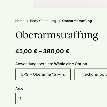
Home
Body Contouring
Oberarmstraffung
Oberarmstraffung
Preisspanne:
45,00
€
–
380,00
€
45,00 €
Anwendungsbereich:
Wähle eine Option
bis
380,00 €
LPG – Oberarme 15 Min.
Injektionslipo
Anzahl
Oberarmstraffung
Menge